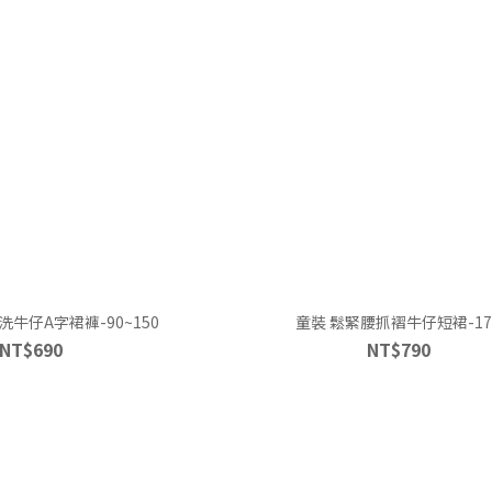
牛仔A字裙褲-90~150
童裝 鬆緊腰抓褶牛仔短裙-17
NT$690
NT$790