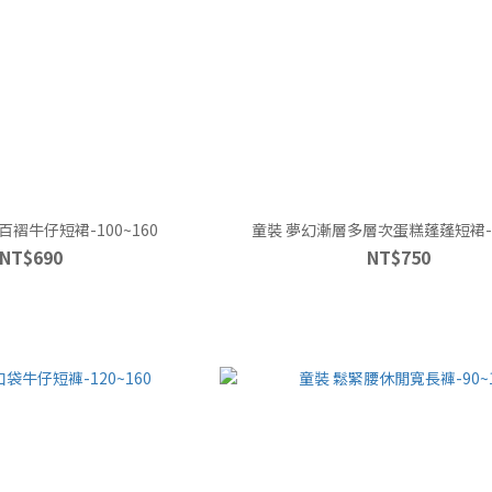
褶牛仔短裙-100~160
童裝 夢幻漸層多層次蛋糕蓬蓬短裙-9
NT$690
NT$750