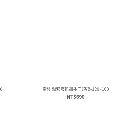
0
童裝 鬆緊腰抓褶牛仔短裙-120~160
NT$690