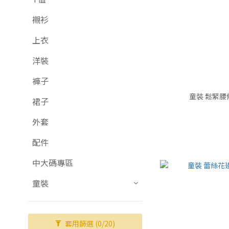
襯衫
上衣
洋裝
褲子
童裝 鬆緊腰條
裙子
外套
配件
中大碼專區
童裝
套用篩選
(0/20)