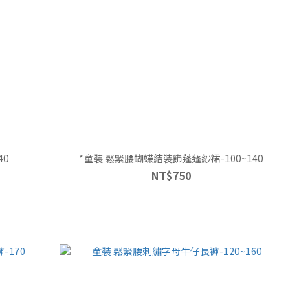
40
*童裝 鬆緊腰蝴蝶結裝飾蓬蓬紗裙-100~140
NT$750