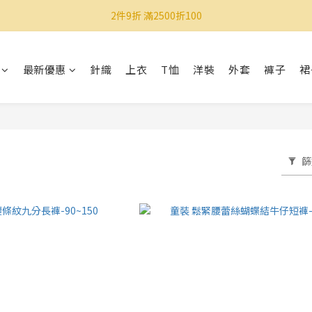
2件9折 滿2500折100
最新優惠
針織
上衣
T恤
洋裝
外套
褲子
裙
篩