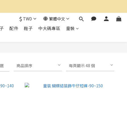
$
TWD
繁體中文
子
配件
鞋子
中大碼專區
童裝
選
商品排序
每頁顯示 48 個