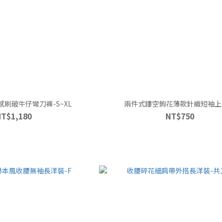
刷破牛仔彎刀褲-S~XL
兩件式鏤空鉤花薄款針織短袖上
NT$1,180
NT$750