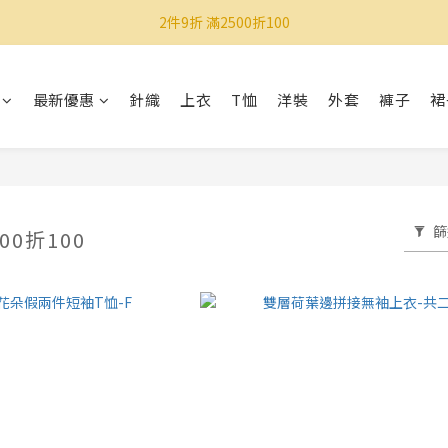
2件9折 滿2500折100
最新優惠
針織
上衣
T恤
洋裝
外套
褲子
裙
篩
00折100