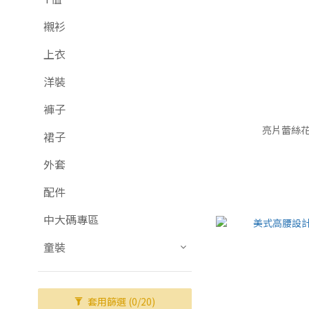
襯衫
上衣
洋裝
褲子
亮片蕾絲花
裙子
外套
配件
中大碼專區
童裝
套用篩選
(0/20)