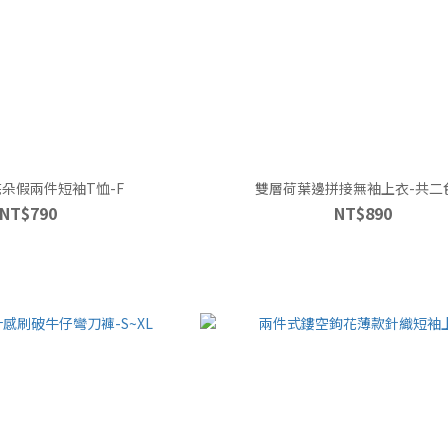
朵假兩件短袖T恤-F
雙層荷葉邊拼接無袖上衣-共二色
NT$790
NT$890