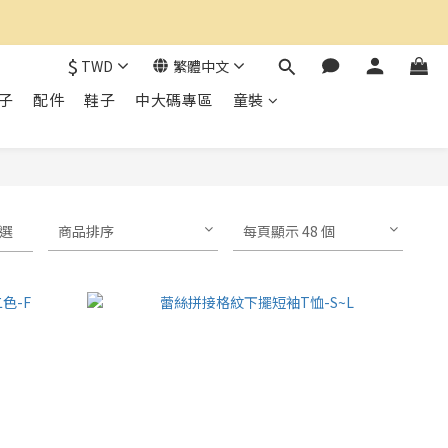
$
TWD
繁體中文
子
配件
鞋子
中大碼專區
童裝
選
商品排序
每頁顯示 48 個