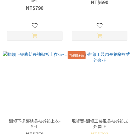
M~L
NT$690
NT$790
官網限定款
翻領下擺綁結長袖襯衫上衣-
現貨賣-翻領工裝風長袖襯衫式
S~L
外套-F