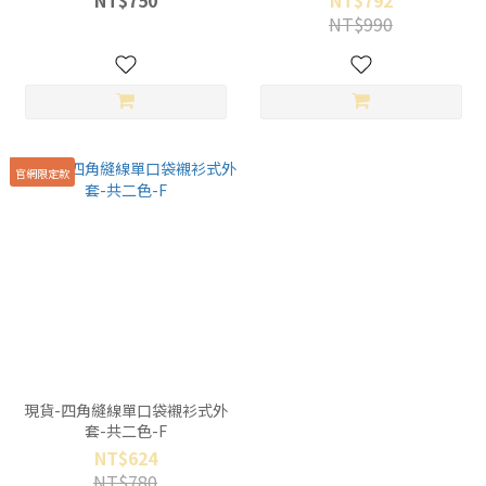
NT$750
NT$792
NT$990
官網限定款
現貨-四角縫線單口袋襯衫式外
套-共二色-F
NT$624
NT$780