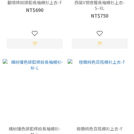
翻領條紋排釦長袖襯衫上衣-F
西裝V領燈籠長袖襯衫上衣-
S~XL
NT$690
NT$750
繽紛撞色排釦條紋長袖襯衫-
極簡純色百搭襯衫上衣-F