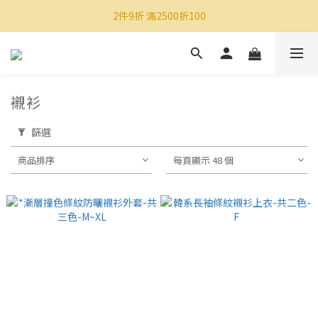
2件9折 滿2500折100
襯衫
篩選
商品排序
每頁顯示 48 個