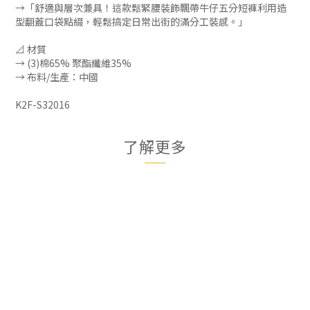
→「舒適與層次兼具！這款鬆緊腰裝飾飄帶牛仔五分短褲利用造
型翻蓋口袋點綴，輕鬆搞定日常出街的滿分工裝感。」
📐 材質
→ (3)棉65% 聚酯纖維35%
→ 布料/生產：中國
K2F-S32016
了解更多