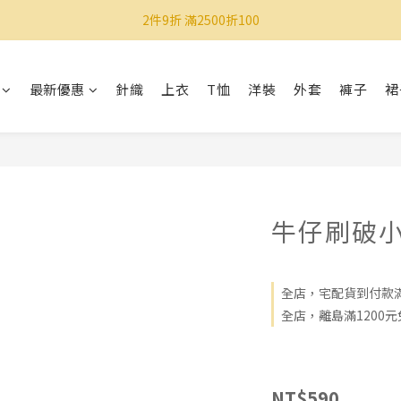
2件9折 滿2500折100
最新優惠
針織
上衣
T恤
洋裝
外套
褲子
裙
牛仔刷破
全店，宅配貨到付款滿
全店，離島滿1200元
NT$590