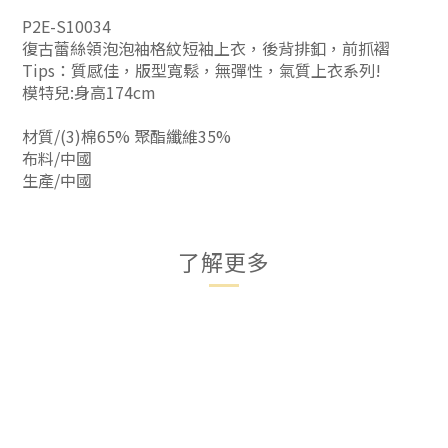
P2E-S10034
復古蕾絲領泡泡袖格紋短袖上衣，後背排釦，前抓褶
Tips：質感佳，版型寬鬆，無彈性，氣質上衣系列!
模特兒:身高174cm
材質/(3)棉65% 聚酯纖維35%
布料/中國
生產/中國
了解更多