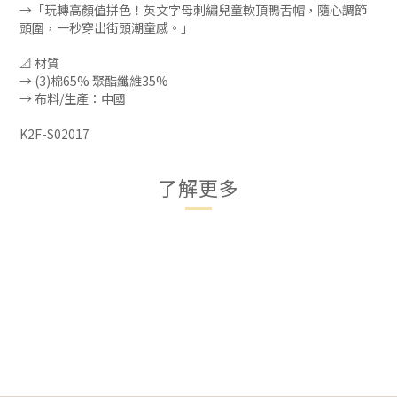
→「玩轉高顏值拼色！英文字母刺繡兒童軟頂鴨舌帽，隨心調節
頭圍，一秒穿出街頭潮童感。」
📐 材質
→ (3)棉65% 聚酯纖維35%
→ 布料/生產：中國
K2F-S02017
了解更多