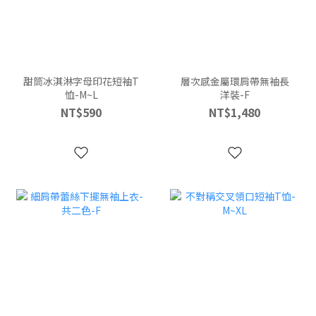
甜筒冰淇淋字母印花短袖T
層次感金屬環肩帶無袖長
恤-M~L
洋裝-F
NT$590
NT$1,480