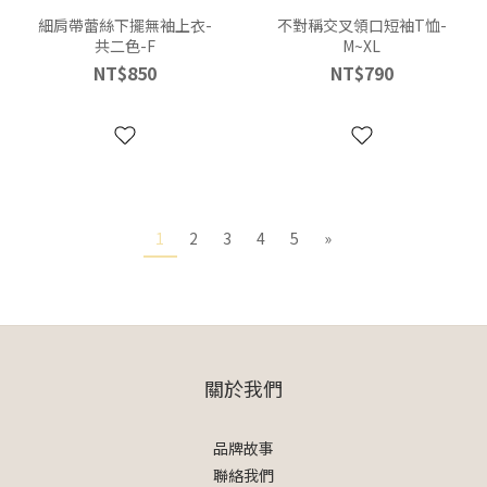
細肩帶蕾絲下擺無袖上衣-
不對稱交叉領口短袖T恤-
共二色-F
M~XL
NT$850
NT$790
1
2
3
4
5
»
關於我們
品牌故事
聯絡我們