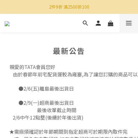
2件9折 滿2500折100
最新公告
親愛的TATA會員您好
由於春節年前宅配貨運較為雍塞,為了讓您訂購的商品可以於
●2/6(五)離島最後出貨日
●2/9(一)超商最後出貨日
最後收單截止時間
2/6中午12點整(後續於年後出貨)
★需麻煩確認於年節期間到指定超商可於期限內取件完