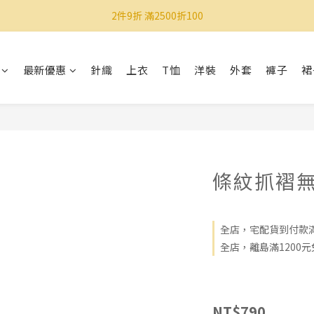
2件9折 滿2500折100
最新優惠
針織
上衣
T恤
洋裝
外套
褲子
裙
條紋抓褶無
全店，宅配貨到付款滿
全店，離島滿1200元
NT$790