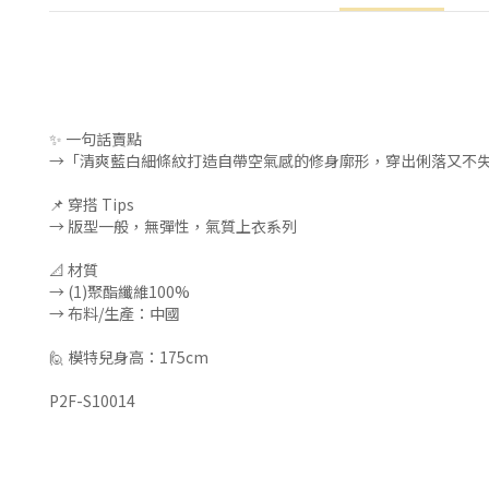
✨ 一句話賣點
→「清爽藍白細條紋打造自帶空氣感的修身廓形，穿出俐落又不
📌 穿搭 Tips
→ 版型一般，無彈性，氣質上衣系列
📐 材質
→ (1)聚酯纖維100%
→ 布料/生產：中國
🙋 模特兒身高：175cm
P2F-S10014