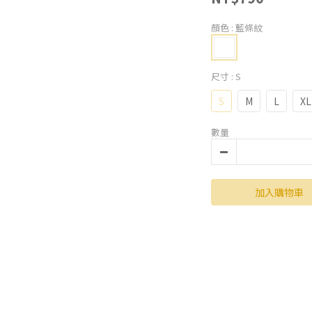
顏色
: 藍條紋
尺寸
: S
S
M
L
XL
數量
加入購物車