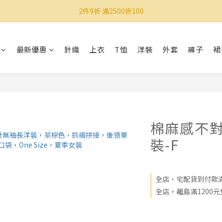
2件9折 滿2500折100
最新優惠
針織
上衣
T恤
洋裝
外套
褲子
裙
棉麻感不
裝-F
全店，宅配貨到付款滿
全店，離島滿1200元