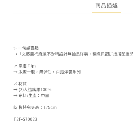
商品描述
✨ 一句話賣點
→「文藝風棉麻感不對稱設計無袖長洋裝，精緻抓褶拼接搭配後領
📌 穿搭 Tips
→ 版型一般，無彈性，百搭洋裝系列
📐 材質
→ (2)人造纖維100%
→ 布料/生產：中國
🙋 模特兒身高：175cm
T2F-S70023