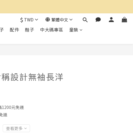
$
TWD
繁體中文
子
配件
鞋子
中大碼專區
童裝
立即購買
對稱設計無袖長洋
1200元免運
免運
查看更多