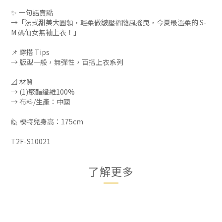
✨ 一句話賣點
→「法式甜美大圓領，輕柔做皺壓褶隨風搖曳，今夏最溫柔的 S-
M 碼仙女無袖上衣！」
📌 穿搭 Tips
→ 版型一般，無彈性，百搭上衣系列
📐 材質
→ (1)聚酯纖維100%
→ 布料/生產：中國
🙋 模特兒身高：175cm
T2F-S10021
了解更多