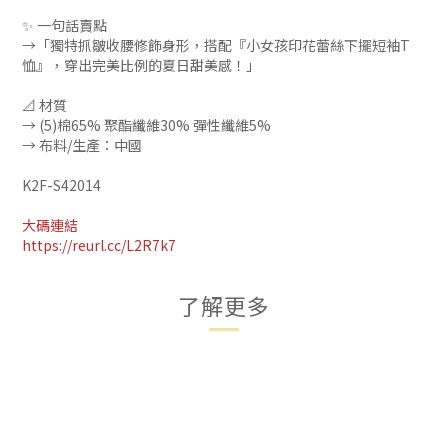
✨ 一句話賣點
→「獨特抓皺收腰修飾身形，搭配『小女孩印花蕾絲下擺短袖T
恤』，穿出完美比例的夏日甜美感！」
📐 材質
→ (5)棉65% 聚酯纖維30% 彈性纖維5%
→ 布料/生產：中國
K2F-S42014
大碼連結
https://reurl.cc/L2R7k7
了解更多