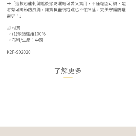
→「這款恐龍刺繡遮後頸防曬帽可愛又實用，不僅帽圍可調，還
附有可調節防風繩，讓寶貝盡情跑跳也不怕掉落，完美守護防曬
需求！」
📐 材質
→ (1)聚酯纖維100%
→ 布料/生產：中國
K2F-S02020
了解更多