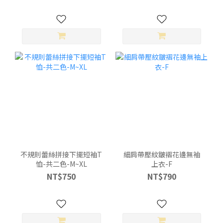
不規則蕾絲拼接下擺短袖T
細肩帶壓紋皺褶花邊無袖
恤-共二色-M~XL
上衣-F
NT$750
NT$790