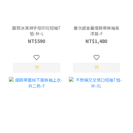
甜筒冰淇淋字母印花短袖T
層次感金屬環肩帶無袖長
恤-M~L
洋裝-F
NT$590
NT$1,480