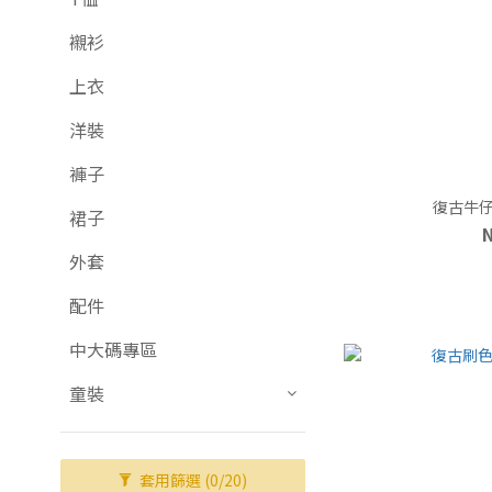
襯衫
上衣
洋裝
褲子
復古牛仔
裙子
外套
配件
中大碼專區
童裝
套用篩選
(0/20)