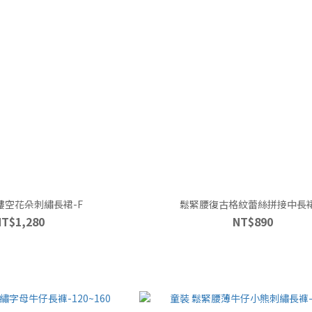
鏤空花朵刺繡長裙-F
鬆緊腰復古格紋蕾絲拼接中長裙
NT$1,280
NT$890