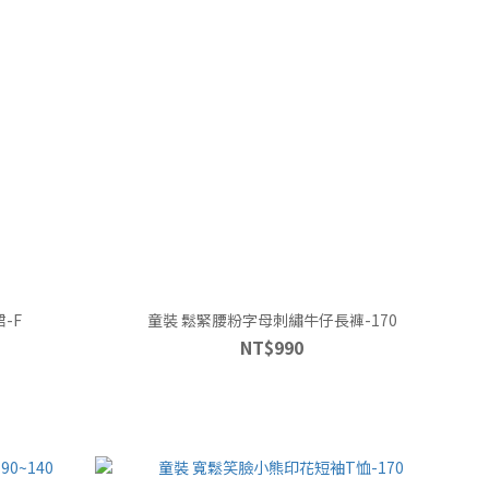
-F
童裝 鬆緊腰粉字母刺繡牛仔長褲-170
NT$990