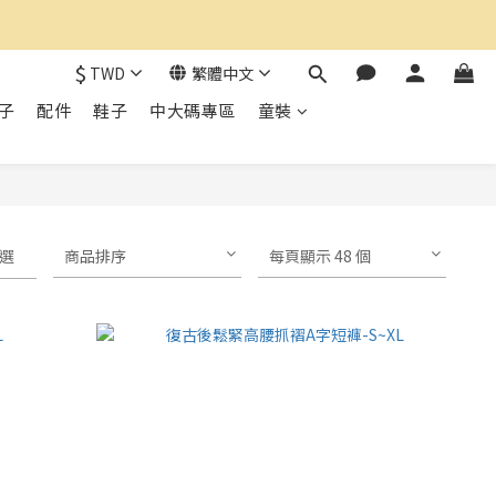
$
TWD
繁體中文
子
配件
鞋子
中大碼專區
童裝
選
商品排序
每頁顯示 48 個