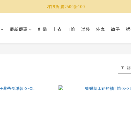
2件9折 滿2500折100
最新優惠
針織
上衣
T恤
洋裝
外套
褲子
裙
篩