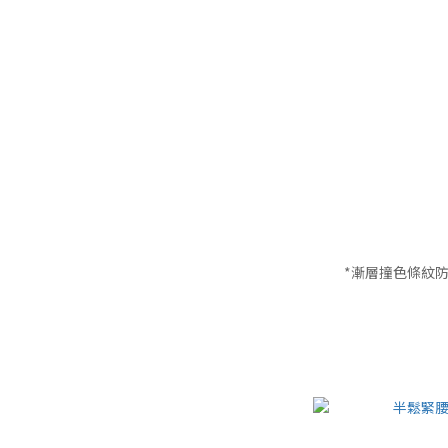
*漸層撞色條紋防