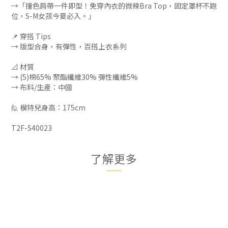
→「撞色肩帶一件即型！免穿內衣的微辣Bra Top，固定罩杯不跑
位，S-M女孩今夏必入。」
📌 穿搭 Tips
→ 版型合身，有彈性，百搭上衣系列
📐 材質
→ (5)棉65% 聚酯纖維30% 彈性纖維5%
→ 布料/生產：中國
🙋 模特兒身高：175cm
T2F-S40023
了解更多